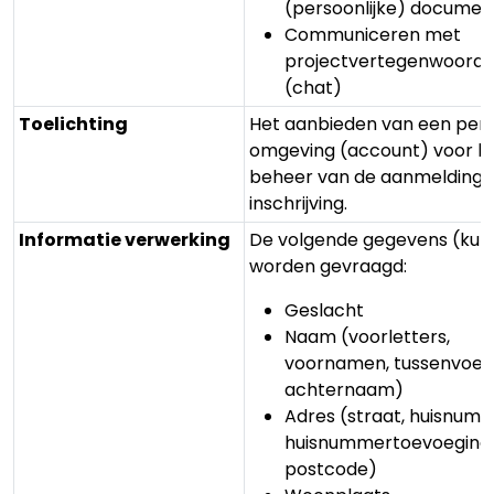
(persoonlijke) documen
Communiceren met
projectvertegenwoordi
(chat)
Toelichting
Het aanbieden van een pers
omgeving (account) voor h
beheer van de aanmelding c
inschrijving.
Informatie verwerking
De volgende gegevens (kun
worden gevraagd:
Geslacht
Naam (voorletters,
voornamen, tussenvoegs
achternaam)
Adres (straat, huisnumm
huisnummertoevoeging,
postcode)